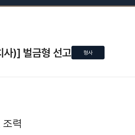
사)] 벌금형 선고
형사
 조력