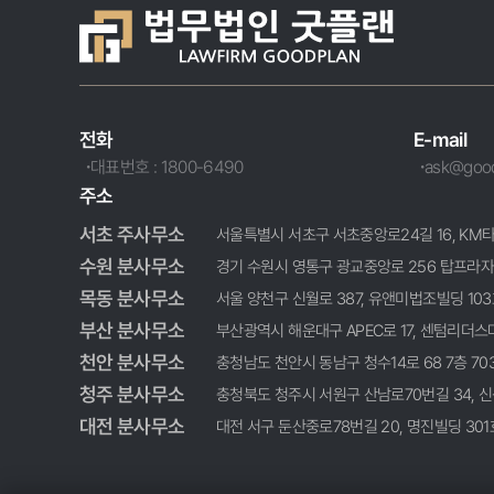
전화
E-mail
대표번호 : 1800-6490
ask@good
주소
서초 주사무소
서울특별시 서초구 서초중앙로24길 16, KM타워 5층 
수원 분사무소
경기 수원시 영통구 광교중앙로 256 탑프라자 403호 
목동 분사무소
서울 양천구 신월로 387, 유앤미법조빌딩 103호ㆍ3
부산 분사무소
부산광역시 해운대구 APEC로 17, 센텀리더스마크 37
천안 분사무소
충청남도 천안시 동남구 청수14로 68 7층 703, 70
청주 분사무소
충청북도 청주시 서원구 산남로70번길 34, 신성미소
대전 분사무소
대전 서구 둔산중로78번길 20, 명진빌딩 301호 T: